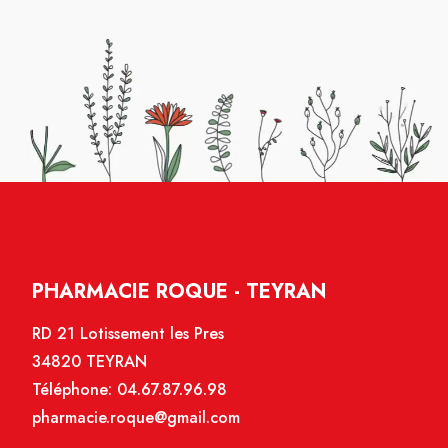
PHARMACIE ROQUE - TEYRAN
RD 21 Lotissement les Pres
34820 TEYRAN
Téléphone:
04.67.87.96.98
pharmacie.roque@gmail.com