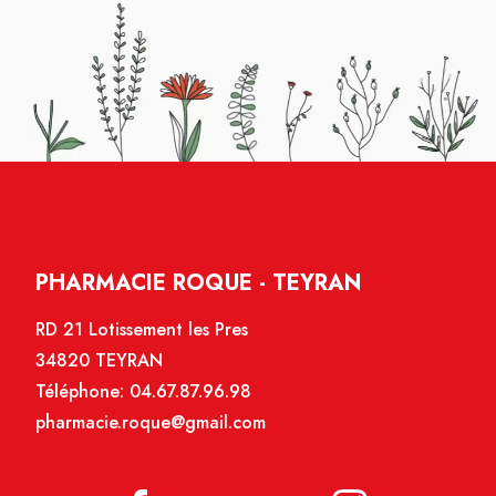
PHARMACIE ROQUE - TEYRAN
RD 21 Lotissement les Pres
34820 TEYRAN
Téléphone:
04.67.87.96.98
pharmacie.roque@gmail.com