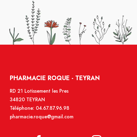
PHARMACIE ROQUE - TEYRAN
RD 21 Lotissement les Pres
34820 TEYRAN
Téléphone:
04.67.87.96.98
pharmacie.roque@gmail.com