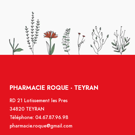
PHARMACIE ROQUE - TEYRAN
RD 21 Lotissement les Pres
34820 TEYRAN
Téléphone:
04.67.87.96.98
pharmacie.roque@gmail.com