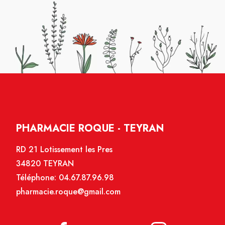
PHARMACIE ROQUE - TEYRAN
RD 21 Lotissement les Pres
34820 TEYRAN
Téléphone:
04.67.87.96.98
pharmacie.roque@gmail.com