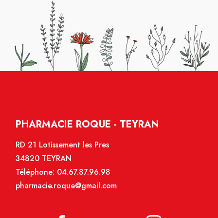
PHARMACIE ROQUE - TEYRAN
RD 21 Lotissement les Pres
34820 TEYRAN
Téléphone:
04.67.87.96.98
pharmacie.roque@gmail.com