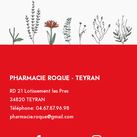
PHARMACIE ROQUE - TEYRAN
RD 21 Lotissement les Pres
34820 TEYRAN
Téléphone:
04.67.87.96.98
pharmacie.roque@gmail.com