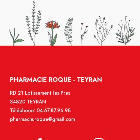
PHARMACIE ROQUE - TEYRAN
RD 21 Lotissement les Pres
34820 TEYRAN
Téléphone:
04.67.87.96.98
pharmacie.roque@gmail.com