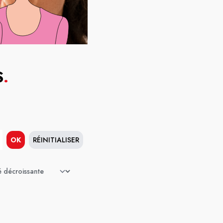
S
.
OK
RÉINITIALISER