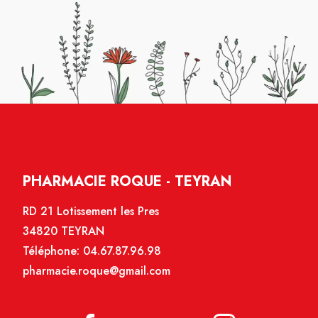
PHARMACIE ROQUE - TEYRAN
RD 21 Lotissement les Pres
34820 TEYRAN
Téléphone:
04.67.87.96.98
pharmacie.roque@gmail.com