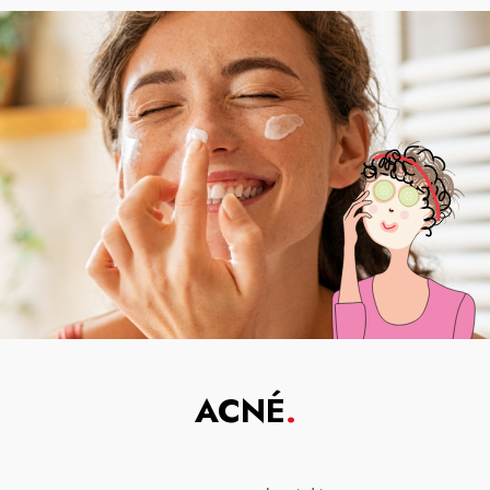
ACNÉ
.