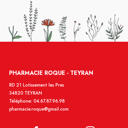
PHARMACIE ROQUE - TEYRAN
RD 21 Lotissement les Pres
34820 TEYRAN
Téléphone:
04.67.87.96.98
pharmacie.roque@gmail.com