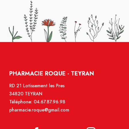
PHARMACIE ROQUE - TEYRAN
RD 21 Lotissement les Pres
34820 TEYRAN
Téléphone:
04.67.87.96.98
pharmacie.roque@gmail.com