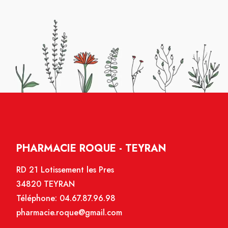
PHARMACIE ROQUE - TEYRAN
RD 21 Lotissement les Pres
34820 TEYRAN
Téléphone:
04.67.87.96.98
pharmacie.roque@gmail.com