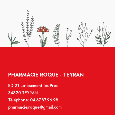
PHARMACIE ROQUE - TEYRAN
RD 21 Lotissement les Pres
34820 TEYRAN
Téléphone:
04.67.87.96.98
pharmacie.roque@gmail.com