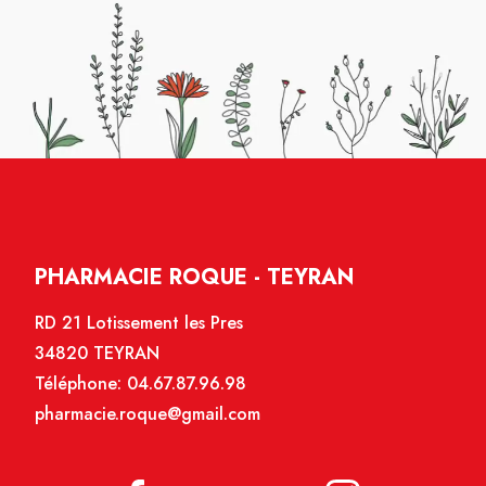
PHARMACIE ROQUE - TEYRAN
RD 21 Lotissement les Pres
34820 TEYRAN
Téléphone:
04.67.87.96.98
pharmacie.roque@gmail.com